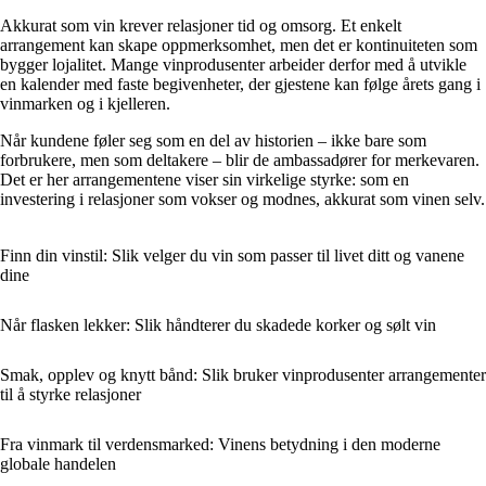
Akkurat som vin krever relasjoner tid og omsorg. Et enkelt
arrangement kan skape oppmerksomhet, men det er kontinuiteten som
bygger lojalitet. Mange vinprodusenter arbeider derfor med å utvikle
en kalender med faste begivenheter, der gjestene kan følge årets gang i
vinmarken og i kjelleren.
Når kundene føler seg som en del av historien – ikke bare som
forbrukere, men som deltakere – blir de ambassadører for merkevaren.
Det er her arrangementene viser sin virkelige styrke: som en
investering i relasjoner som vokser og modnes, akkurat som vinen selv.
Finn din vinstil: Slik velger du vin som passer til livet ditt og vanene
dine
Når flasken lekker: Slik håndterer du skadede korker og sølt vin
Smak, opplev og knytt bånd: Slik bruker vinprodusenter arrangementer
til å styrke relasjoner
Fra vinmark til verdensmarked: Vinens betydning i den moderne
globale handelen