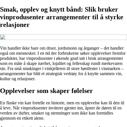
Smak, opplev og knytt bånd: Slik bruker
vinprodusenter arrangementer til å styrke
relasjoner
Vin handler ikke bare om druer, jordsmonn og årganger – det handler
også om mennesker. I en tid der forbrukerne søker opplevelser fremfor
produkter, har vinprodusenter i økende grad tatt i bruk arrangementer
som en måte å skape nærhet, lojalitet og fellesskap rundt merkevaren
sin. Fra små smakinger i vinkjelleren til store høstfester i vinmarken –
arrangementer har blitt et strategisk verktøy for å knytte sammen vin,
kultur og relasjoner.
Opplevelser som skaper følelser
En flaske vin kan fortelle en historie, men en opplevelse kan få den til
å leve. Når vinprodusenter inviterer gjester inn, åpner de døren til en
verden av dufter, smaker og stemninger som ikke kan formidles
gjennom en etikett alene.