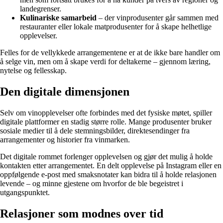
landegrenser.
Kulinariske samarbeid
– der vinprodusenter går sammen med
restauranter eller lokale matprodusenter for å skape helhetlige
opplevelser.
Felles for de vellykkede arrangementene er at de ikke bare handler om
å selge vin, men om å skape verdi for deltakerne – gjennom læring,
nytelse og fellesskap.
Den digitale dimensjonen
Selv om vinopplevelser ofte forbindes med det fysiske møtet, spiller
digitale plattformer en stadig større rolle. Mange produsenter bruker
sosiale medier til å dele stemningsbilder, direktesendinger fra
arrangementer og historier fra vinmarken.
Det digitale rommet forlenger opplevelsen og gjør det mulig å holde
kontakten etter arrangementet. En delt opplevelse på Instagram eller en
oppfølgende e-post med smaksnotater kan bidra til å holde relasjonen
levende – og minne gjestene om hvorfor de ble begeistret i
utgangspunktet.
Relasjoner som modnes over tid