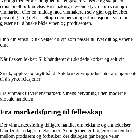
Arrangementer gir mulighet til å engasjere sansene og skape en
emosjonell forbindelse. En smaking i levende lys, en omvisning i
vinmarken eller en middag med vinmakeren selv gjør opplevelsen
personlig – og det er nettopp den personlige dimensjonen som får
gjestene til å huske både vinen og produsenten.
Finn din vinstil: Slik velger du vin som passer til livet ditt og vanene
dine
Når flasken lekker: Slik håndterer du skadede korker og sølt vin
Smak, opplev og knytt bånd: Slik bruker vinprodusenter arrangementer
til å styrke relasjoner
Fra vinmark til verdensmarked: Vinens betydning i den moderne
globale handelen
Fra markedsføring til fellesskap
Der vinmarkedsføring tidligere handlet om reklame og anmeldelser,
handler det i dag om relasjoner. Arrangementer fungerer som en bro
mellom produsent og forbruker, der dialogen går begge veier.