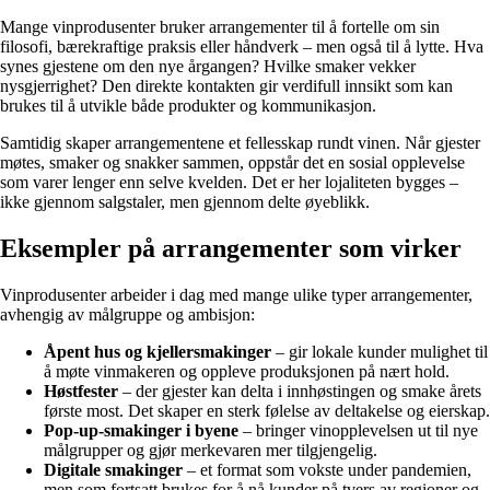
Mange vinprodusenter bruker arrangementer til å fortelle om sin
filosofi, bærekraftige praksis eller håndverk – men også til å lytte. Hva
synes gjestene om den nye årgangen? Hvilke smaker vekker
nysgjerrighet? Den direkte kontakten gir verdifull innsikt som kan
brukes til å utvikle både produkter og kommunikasjon.
Samtidig skaper arrangementene et fellesskap rundt vinen. Når gjester
møtes, smaker og snakker sammen, oppstår det en sosial opplevelse
som varer lenger enn selve kvelden. Det er her lojaliteten bygges –
ikke gjennom salgstaler, men gjennom delte øyeblikk.
Eksempler på arrangementer som virker
Vinprodusenter arbeider i dag med mange ulike typer arrangementer,
avhengig av målgruppe og ambisjon:
Åpent hus og kjellersmakinger
– gir lokale kunder mulighet til
å møte vinmakeren og oppleve produksjonen på nært hold.
Høstfester
– der gjester kan delta i innhøstingen og smake årets
første most. Det skaper en sterk følelse av deltakelse og eierskap.
Pop-up-smakinger i byene
– bringer vinopplevelsen ut til nye
målgrupper og gjør merkevaren mer tilgjengelig.
Digitale smakinger
– et format som vokste under pandemien,
men som fortsatt brukes for å nå kunder på tvers av regioner og