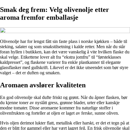
Smak deg frem: Velg olivenolje etter
aroma fremfor emballasje
Olivenolje har for lengst fått sin faste plass i norske kjøkken – både til
steking, salater og som smakstilsetning i kalde retter. Men når du står
foran hyllen i butikken, kan det være vanskelig å vite hvilken flaske du
skal velge. Etikettene lover alt fra “ekstra jomfru” til “førsteklasses
kaldpresset”, og flaskene varierer fra enkle plastkanner til elegante
glassflasker med gullskrift. Likevel er det ikke utseendet som bør styre
valget – det er duften og smaken.
Aromaen avslører kvaliteten
En god olivenolje skal dufte friskt og grønt. Når du åpner flasken, bør
du kjenne toner av nyslått gress, grønne blader, urter eller kanskje
modne tomater. Disse aromaene kommer fra naturlige stoffer i
olivenfrukten og forteller at oljen er laget av ferske, sunne oliven.
Hvis oljen derimot lukter flatt, metallisk eller harskt, er det et tegn på at
den er blitt for gammel eller har vært lagret feil. En frisk olivenolje skal