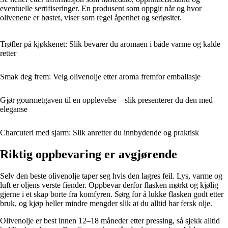
eventuelle sertifiseringer. En produsent som oppgir når og hvor
olivenene er høstet, viser som regel åpenhet og seriøsitet.
Trøfler på kjøkkenet: Slik bevarer du aromaen i både varme og kalde
retter
Smak deg frem: Velg olivenolje etter aroma fremfor emballasje
Gjør gourmetgaven til en opplevelse – slik presenterer du den med
eleganse
Charcuteri med sjarm: Slik anretter du innbydende og praktisk
Riktig oppbevaring er avgjørende
Selv den beste olivenolje taper seg hvis den lagres feil. Lys, varme og
luft er oljens verste fiender. Oppbevar derfor flasken mørkt og kjølig –
gjerne i et skap borte fra komfyren. Sørg for å lukke flasken godt etter
bruk, og kjøp heller mindre mengder slik at du alltid har fersk olje.
Olivenolje er best innen 12–18 måneder etter pressing, så sjekk alltid