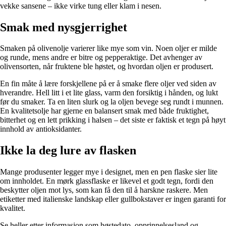
vekke sansene – ikke virke tung eller klam i nesen.
Smak med nysgjerrighet
Smaken på olivenolje varierer like mye som vin. Noen oljer er milde
og runde, mens andre er bitre og pepperaktige. Det avhenger av
olivensorten, når fruktene ble høstet, og hvordan oljen er produsert.
En fin måte å lære forskjellene på er å smake flere oljer ved siden av
hverandre. Hell litt i et lite glass, varm den forsiktig i hånden, og lukt
før du smaker. Ta en liten slurk og la oljen bevege seg rundt i munnen.
En kvalitetsolje har gjerne en balansert smak med både fruktighet,
bitterhet og en lett prikking i halsen – det siste er faktisk et tegn på høyt
innhold av antioksidanter.
Ikke la deg lure av flasken
Mange produsenter legger mye i designet, men en pen flaske sier lite
om innholdet. En mørk glassflaske er likevel et godt tegn, fordi den
beskytter oljen mot lys, som kan få den til å harskne raskere. Men
etiketter med italienske landskap eller gullbokstaver er ingen garanti for
kvalitet.
Se heller etter informasjon som høstedato, opprinnelsesland og