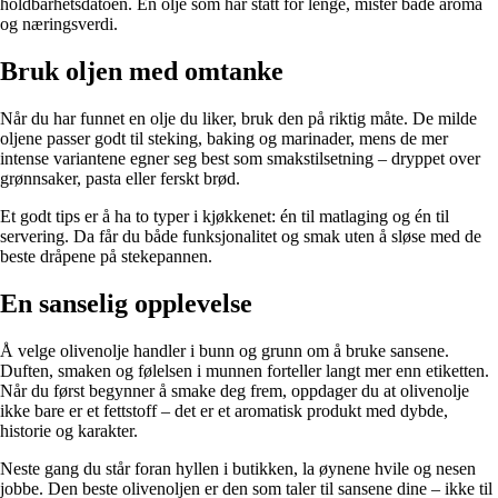
holdbarhetsdatoen. En olje som har stått for lenge, mister både aroma
og næringsverdi.
Bruk oljen med omtanke
Når du har funnet en olje du liker, bruk den på riktig måte. De milde
oljene passer godt til steking, baking og marinader, mens de mer
intense variantene egner seg best som smakstilsetning – dryppet over
grønnsaker, pasta eller ferskt brød.
Et godt tips er å ha to typer i kjøkkenet: én til matlaging og én til
servering. Da får du både funksjonalitet og smak uten å sløse med de
beste dråpene på stekepannen.
En sanselig opplevelse
Å velge olivenolje handler i bunn og grunn om å bruke sansene.
Duften, smaken og følelsen i munnen forteller langt mer enn etiketten.
Når du først begynner å smake deg frem, oppdager du at olivenolje
ikke bare er et fettstoff – det er et aromatisk produkt med dybde,
historie og karakter.
Neste gang du står foran hyllen i butikken, la øynene hvile og nesen
jobbe. Den beste olivenoljen er den som taler til sansene dine – ikke til