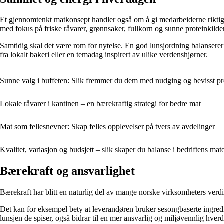
Et gjennomtenkt matkonsept handler også om å gi medarbeiderne riktig dr
med fokus på friske råvarer, grønnsaker, fullkorn og sunne proteinkilder
Samtidig skal det være rom for nytelse. En god lunsjordning balansere
fra lokalt bakeri eller en temadag inspirert av ulike verdenshjørner.
Sunne valg i buffeten: Slik fremmer du dem med nudging og bevisst pr
Lokale råvarer i kantinen – en bærekraftig strategi for bedre mat
Mat som fellesnevner: Skap felles opplevelser på tvers av avdelinger
Kvalitet, variasjon og budsjett – slik skaper du balanse i bedriftens ma
Bærekraft og ansvarlighet
Bærekraft har blitt en naturlig del av mange norske virksomheters verd
Det kan for eksempel bety at leverandøren bruker sesongbaserte ingredien
lunsjen de spiser, også bidrar til en mer ansvarlig og miljøvennlig hver