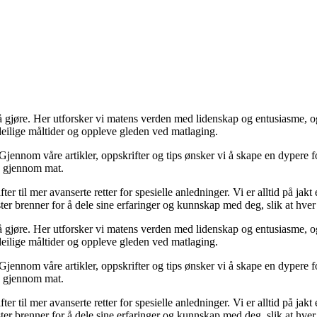
t å gjøre. Her utforsker vi matens verden med lidenskap og entusiasme,
 deilige måltider og oppleve gleden ved matlaging.
 Gjennom våre artikler, oppskrifter og tips ønsker vi å skape en dypere fo
en gjennom mat.
ter til mer avanserte retter for spesielle anledninger. Vi er alltid på ja
er brenner for å dele sine erfaringer og kunnskap med deg, slik at hver 
t å gjøre. Her utforsker vi matens verden med lidenskap og entusiasme,
 deilige måltider og oppleve gleden ved matlaging.
 Gjennom våre artikler, oppskrifter og tips ønsker vi å skape en dypere fo
en gjennom mat.
ter til mer avanserte retter for spesielle anledninger. Vi er alltid på ja
er brenner for å dele sine erfaringer og kunnskap med deg, slik at hver 