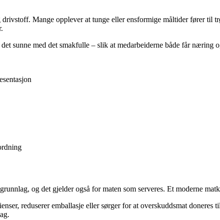
ivstoff. Mange opplever at tunge eller ensformige måltider fører til trø
.
r det sunne med det smakfulle – slik at medarbeiderne både får næring 
esentasjon
tordning
igrunnlag, og det gjelder også for maten som serveres. Et moderne matko
ser, reduserer emballasje eller sørger for at overskuddsmat doneres til 
dag.