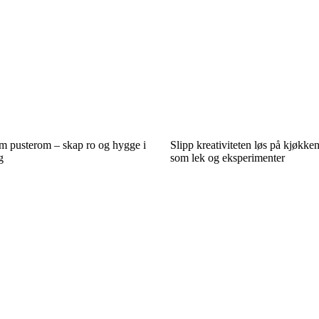
 pusterom – skap ro og hygge i
Slipp kreativiteten løs på kjøkke
g
som lek og eksperimenter