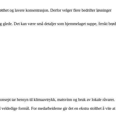
tthet og lavere konsentrasjon. Derfor velger flere bedrifter løsninger
og glede. Det kan være små detaljer som hjemmelaget suppe, ferskt brød
nsept tar hensyn til klimaavtrykk, matsvinn og bruk av lokale råvarer.
veldedige formål. For medarbeiderne gir det en ekstra stolthet å vite at