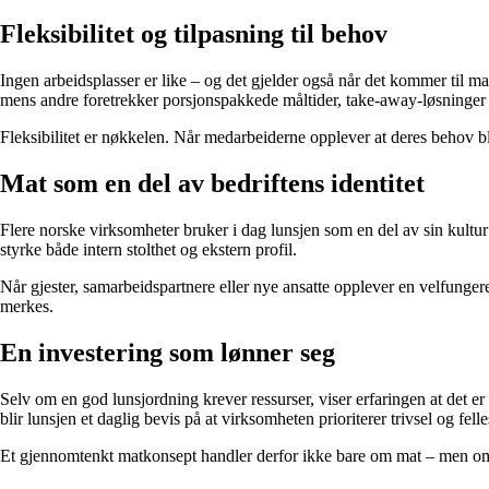
Fleksibilitet og tilpasning til behov
Ingen arbeidsplasser er like – og det gjelder også når det kommer til ma
mens andre foretrekker porsjonspakkede måltider, take-away-løsninger el
Fleksibilitet er nøkkelen. Når medarbeiderne opplever at deres behov blir 
Mat som en del av bedriftens identitet
Flere norske virksomheter bruker i dag lunsjen som en del av sin kultur 
styrke både intern stolthet og ekstern profil.
Når gjester, samarbeidspartnere eller nye ansatte opplever en velfungere
merkes.
En investering som lønner seg
Selv om en god lunsjordning krever ressurser, viser erfaringen at det er
blir lunsjen et daglig bevis på at virksomheten prioriterer trivsel og fell
Et gjennomtenkt matkonsept handler derfor ikke bare om mat – men om m