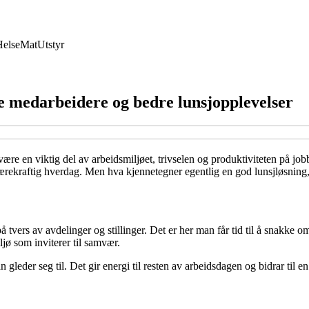
Helse
Mat
Utstyr
 medarbeidere og bedre lunsjopplevelser
ære en viktig del av arbeidsmiljøet, trivselen og produktiviteten på jo
bærekraftig hverdag. Men hva kjennetegner egentlig en god lunsjløsning,
tvers av avdelinger og stillinger. Det er her man får tid til å snakke o
ljø som inviterer til samvær.
n gleder seg til. Det gir energi til resten av arbeidsdagen og bidrar til