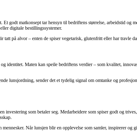
t. Et godt matkonsept tar hensyn til bedriftens størrelse, arbeidstid og 
ler digitale bestillingssystemer.
tatt på alvor – enten de spiser vegetarisk, glutenfritt eller har travle da
og identitet. Maten kan speile bedriftens verdier – som kvalitet, innova
nde lunsjordning, sender det et tydelig signal om omtanke og profesjonal
 en investering som betaler seg. Medarbeidere som spiser godt og trives,
esskap.
ennesker. Når lunsjen blir en opplevelse som samler, inspirerer og gir