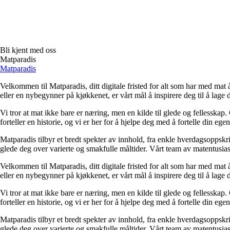
Bli kjent med oss
Matparadis
Matparadis
Velkommen til Matparadis, ditt digitale fristed for alt som har med ma
eller en nybegynner på kjøkkenet, er vårt mål å inspirere deg til å lage
Vi tror at mat ikke bare er næring, men en kilde til glede og fellesskap.
forteller en historie, og vi er her for å hjelpe deg med å fortelle din eg
Matparadis tilbyr et bredt spekter av innhold, fra enkle hverdagsoppskrif
glede deg over varierte og smakfulle måltider. Vårt team av matentusiast
Velkommen til Matparadis, ditt digitale fristed for alt som har med ma
eller en nybegynner på kjøkkenet, er vårt mål å inspirere deg til å lage
Vi tror at mat ikke bare er næring, men en kilde til glede og fellesskap.
forteller en historie, og vi er her for å hjelpe deg med å fortelle din eg
Matparadis tilbyr et bredt spekter av innhold, fra enkle hverdagsoppskrif
glede deg over varierte og smakfulle måltider. Vårt team av matentusiast