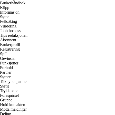
Brukerhåndbok
Klipp
Informasjon
Støtte
Feilsøking
Vurdering
Jobb hos oss
Tips redaksjonen
Abonnent
Brukerprofil
Registrering
Spill
Gevinster
Funksjoner
Forhold
Partner
Støtter
Tilknyttet partner
Støtte
Trykk sone
Forespørsel
Gruppe
Hold kontakten
Motta meldinger
Deling