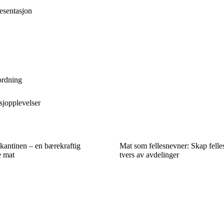
esentasjon
tordning
sjopplevelser
 kantinen – en bærekraftig
Mat som fellesnevner: Skap felle
e mat
tvers av avdelinger