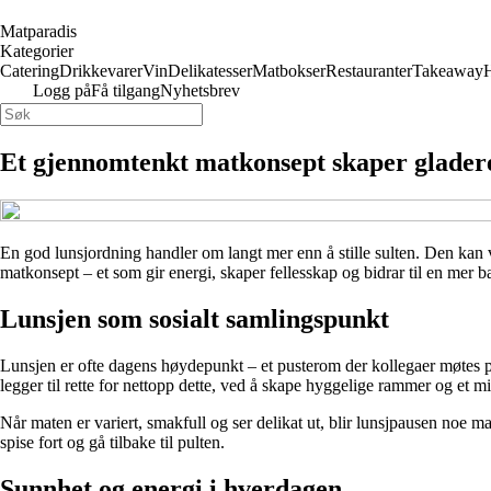
Matparadis
Kategorier
Catering
Drikkevarer
Vin
Delikatesser
Matbokser
Restauranter
Takeaway
Logg på
Få tilgang
Nyhetsbrev
Et gjennomtenkt matkonsept skaper gladere
En god lunsjordning handler om langt mer enn å stille sulten. Den kan v
matkonsept – et som gir energi, skaper fellesskap og bidrar til en mer 
Lunsjen som sosialt samlingspunkt
Lunsjen er ofte dagens høydepunkt – et pusterom der kollegaer møtes på 
legger til rette for nettopp dette, ved å skape hyggelige rammer og et mi
Når maten er variert, smakfull og ser delikat ut, blir lunsjpausen noe ma
spise fort og gå tilbake til pulten.
Sunnhet og energi i hverdagen